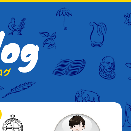
log
ログ