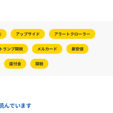
む
アップサイド
アラートクローラー
トランプ関税
メルカード
最安値
還付金
関税
読んでいます