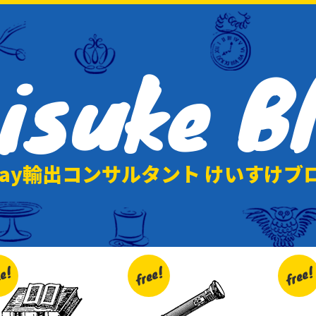
isuke
B
Bay輸出コンサルタント けいすけブ
ee!
free!
free!