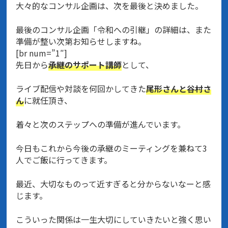
大々的なコンサル企画は、次を最後と決めました。
最後のコンサル企画「令和への引継」の詳細は、また
準備が整い次第お知らせしますね。
[br num=”1″]
先日から
承継のサポート講師
として、
ライブ配信や対談を何回かしてきた
尾形さんと谷村さ
ん
に就任頂き、
着々と次のステップへの準備が進んでいます。
今日もこれから今後の承継のミーティングを兼ねて3
人でご飯に行ってきます。
最近、大切なものって近すぎると分からないなーと感
じます。
こういった関係は一生大切にしていきたいと強く思い