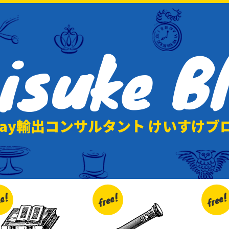
isuke
B
Bay輸出コンサルタント けいすけブ
ee!
free!
free!