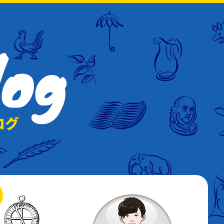
log
ログ