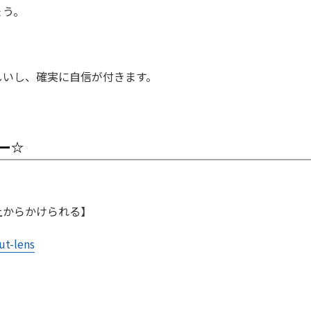
ょう。
しいし、確実に自信が付きます。
ー
☆
上からかけられる】
ut-lens