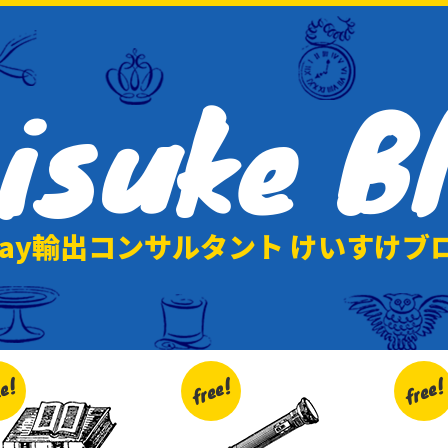
isuke
B
Bay輸出コンサルタント けいすけブ
ee!
free!
free!