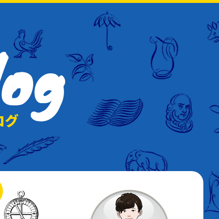
log
ログ