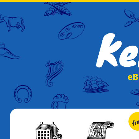
Ke
e
fr