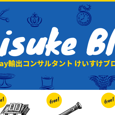
isuke
B
Bay輸出コンサルタント けいすけブ
ee!
free!
free!