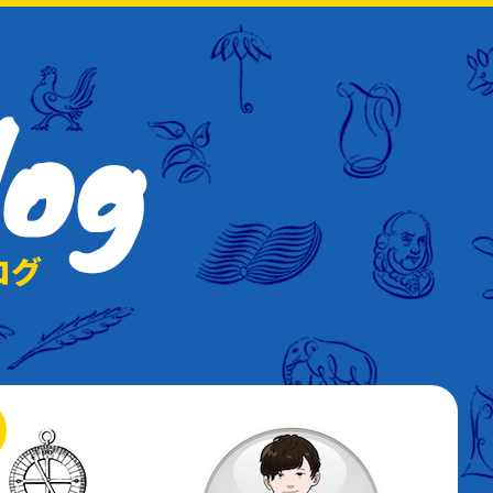
log
ログ