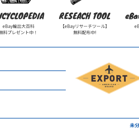
NCYCLOPEDIA
RESEACH TOOL
eBa
eBay輸出大百科
【eBayリサーチツール】
e
無料プレゼント中！
無料配布中!
未