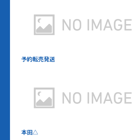
予約転売発送
本田△