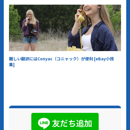
難しい翻訳にはConyac（コニャック）が便利 [eBay小技
集]