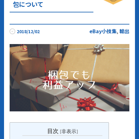
包について
eBay小技集
,
輸出
2018/12/02
目次
[
非表示
]