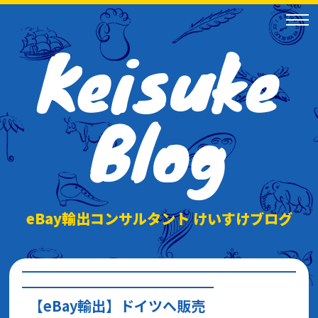
Keisuke
Blog
eBay輸出コンサルタント けいすけブログ
【eBay輸出】ドイツへ販売