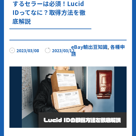
するセラーは必須！Lucid
IDってなに？取得方法を徹
底解説
eBay輸出豆知識
,
各種申
2023/03/08
2023/03/12
請