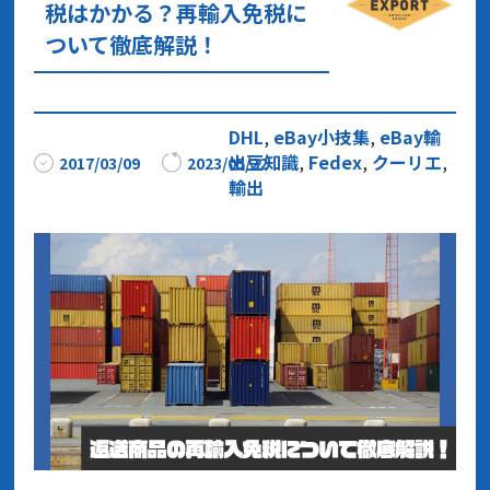
税はかかる？再輸入免税に
ついて徹底解説！
DHL
,
eBay小技集
,
eBay輸
出豆知識
,
Fedex
,
クーリエ
,
2017/03/09
2023/05/22
輸出